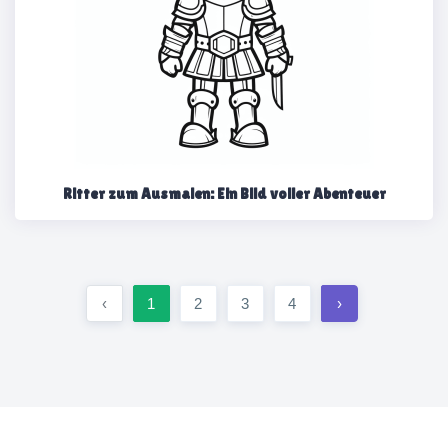
Ritter zum Ausmalen: Ein Bild voller Abenteuer
‹
1
2
3
4
›