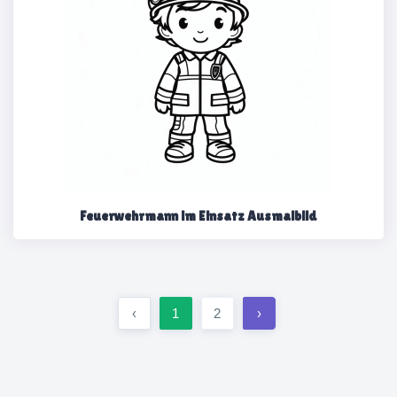
Feuerwehrmann im Einsatz Ausmalbild
‹
1
2
›